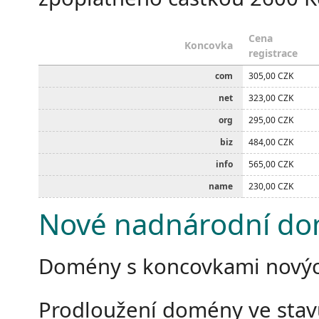
Cena
Koncovka
registrace
com
305,00 CZK
net
323,00 CZK
org
295,00 CZK
biz
484,00 CZK
info
565,00 CZK
name
230,00 CZK
Nové nadnárodní d
Domény s koncovkami nový
Prodloužení domény ve stav