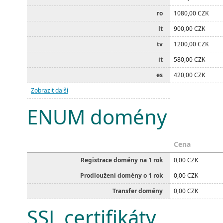
ro
1080,00 CZK
lt
900,00 CZK
tv
1200,00 CZK
it
580,00 CZK
es
420,00 CZK
Zobrazit další
ENUM domény
Cena
Registrace domény na 1 rok
0,00 CZK
Prodloužení domény o 1 rok
0,00 CZK
Transfer domény
0,00 CZK
SSL certifikáty