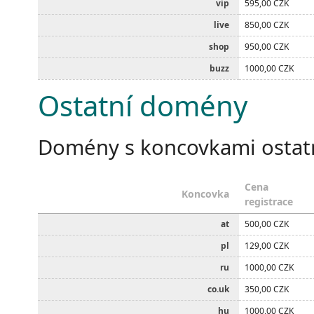
vip
595,00 CZK
live
850,00 CZK
shop
950,00 CZK
buzz
1000,00 CZK
Ostatní domény
Domény s koncovkami osta
Cena
Koncovka
registrace
at
500,00 CZK
pl
129,00 CZK
ru
1000,00 CZK
co.uk
350,00 CZK
hu
1000,00 CZK