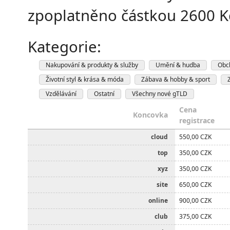
zpoplatněno částkou 2600 K
Kategorie:
Nakupování & produkty & služby
Umění & hudba
Obc
Životní styl & krása & móda
Zábava & hobby & sport
Vzdělávání
Ostatní
Všechny nové gTLD
Cena
Koncovka
registrace
cloud
550,00 CZK
top
350,00 CZK
xyz
350,00 CZK
site
650,00 CZK
online
900,00 CZK
club
375,00 CZK