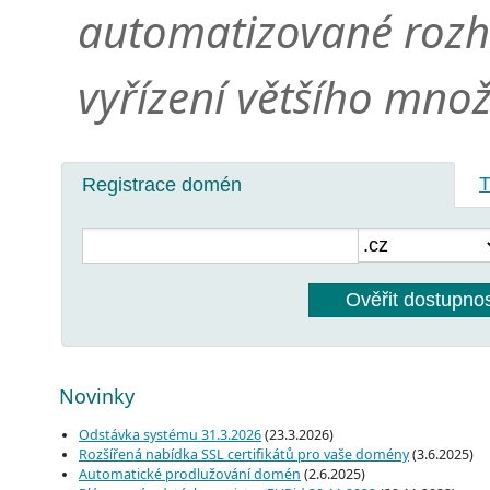
automatizované rozh
vyřízení většího mno
T
Registrace domén
Ověřit dostupno
Novinky
Odstávka systému 31.3.2026
(23.3.2026)
Rozšířená nabídka SSL certifikátů pro vaše domény
(3.6.2025)
Automatické prodlužování domén
(2.6.2025)