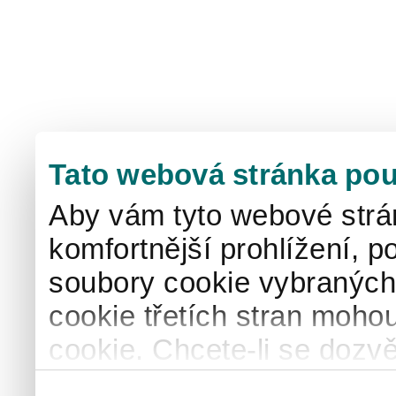
Tato webová stránka pou
Aby vám tyto webové strá
komfortnější prohlížení, p
soubory cookie vybraných 
cookie třetích stran mohou
cookie. Chcete-li se dozvě
naše
informace o použív