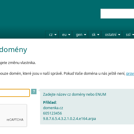
cz
eu
gen
sk
ostatní
ssl
z domény
jete změnu vlastnika.
pouze domén, které jsou v naší správě. Pokud Vaše doména u nás ještě není,
prov
?
Zadejte název cz domény nebo ENUM
Příklad:
domenka.cz
605123456
9.8.7.6.5.4.3.2.1.0.2.4.e164.arpa