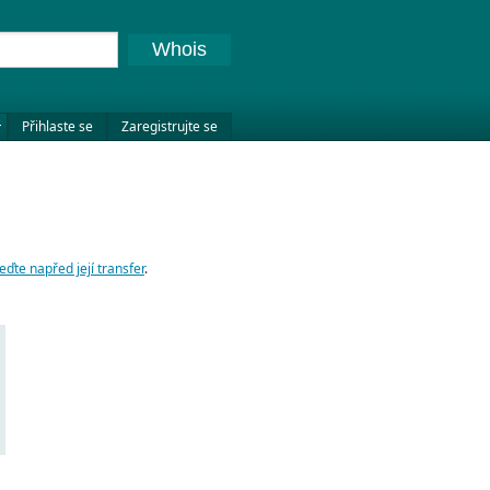
Whois
Přihlaste se
Zaregistrujte se
eďte napřed její transfer
.