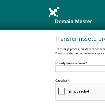
Transfer nssetu p
Transfer je proces, při kterém dochá
Pokud chcete své nameservery spravova
Id sady nameserverů
*
Captcha
*