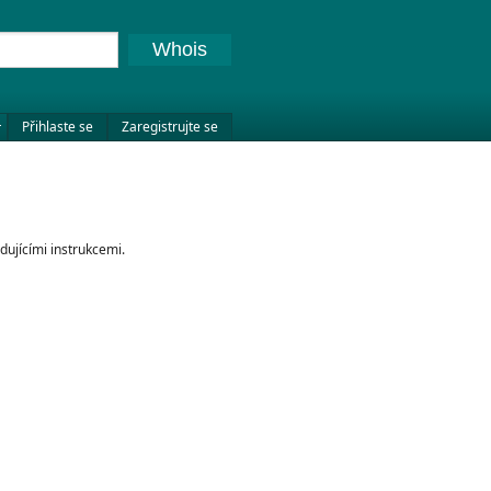
Whois
Přihlaste se
Zaregistrujte se
dujícími instrukcemi.