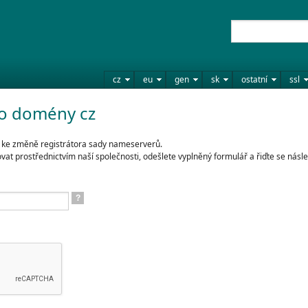
cz
eu
gen
sk
ostatní
ssl
ro domény cz
zí ke změně registrátora sady nameserverů.
t prostřednictvím naší společnosti, odešlete vyplněný formulář a řiďte se násle
?