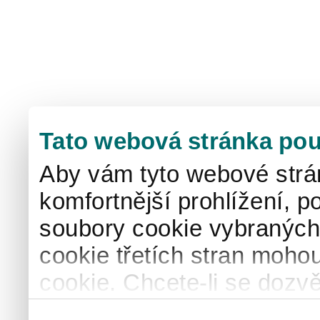
Tato webová stránka pou
Aby vám tyto webové strá
komfortnější prohlížení, p
soubory cookie vybraných 
cookie třetích stran mohou
cookie. Chcete-li se dozvě
naše
informace o použív