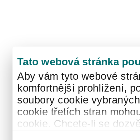
Tato webová stránka pou
Aby vám tyto webové strá
komfortnější prohlížení, p
soubory cookie vybraných 
cookie třetích stran mohou
cookie. Chcete-li se dozvě
naše
informace o použív