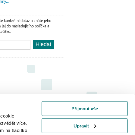
íny...
e konkrétní dotaz a znáte jeho
e jej do následujícího políčka a
lačítko.
Hledat
Přijmout vše
 cookie
ozvědět více,
Upravit
m na tlačítko