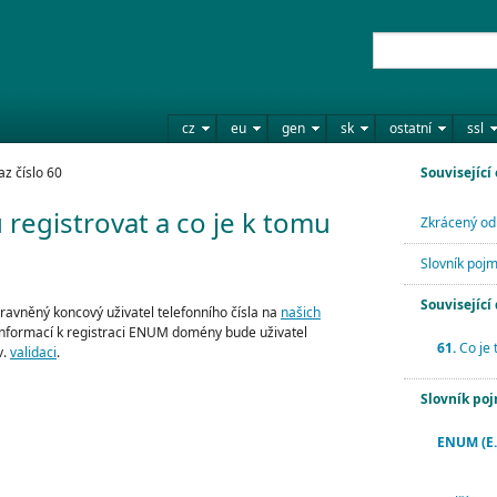
cz
eu
gen
sk
ostatní
ssl
z číslo 60
Související
egistrovat a co je k tomu
Zkrácený od
Slovník poj
Související
avněný koncový uživatel telefonního čísla na
našich
informací k registraci ENUM domény bude uživatel
61.
Co je 
v.
validaci
.
Slovník po
ENUM (E