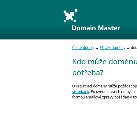
Časté dotazy
→
ENUM domény
→ dota
Kdo může doménu r
potřeba?
O registraci domény může požádat opr
stránkách
. Po uvedení všech nutných 
formou emailové zprávy požádán o tz