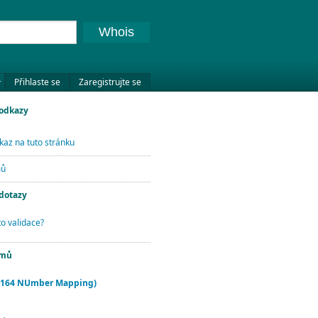
Whois
Přihlaste se
Zaregistrujte se
 odkazy
kaz na tuto stránku
mů
 dotazy
to validace?
jmů
.164 NUmber Mapping)