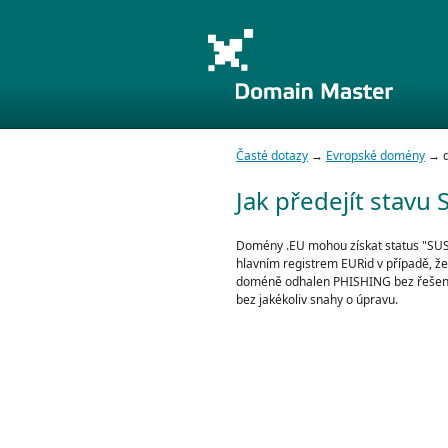
Časté dotazy
→
Evropské domény
→ d
Jak předejít stav
Domény .EU mohou získat status "SU
hlavním registrem EURid v případě, ž
doméně odhalen PHISHING bez řešení 
bez jakékoliv snahy o úpravu.