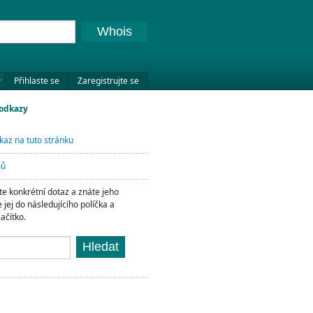
Whois
Přihlaste se
Zaregistrujte se
 odkazy
kaz na tuto stránku
mů
e konkrétní dotaz a znáte jeho
e jej do následujícího políčka a
lačítko.
Hledat