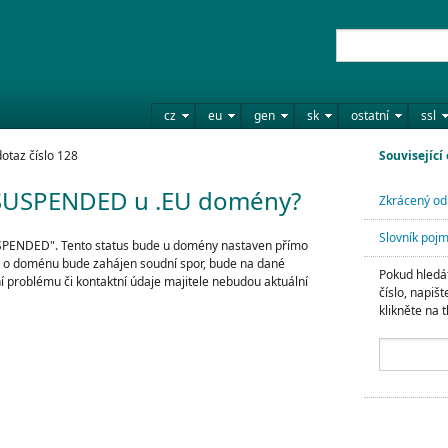
cz
eu
gen
sk
ostatní
ssl
otaz číslo 128
Související
u SUSPENDED u .EU domény?
Zkrácený od
Slovník poj
SPENDED". Tento status bude u domény nastaven přímo
e o doménu bude zahájen soudní spor, bude na dané
Pokud hledát
problému či kontaktní údaje majitele nebudou aktuální
číslo, napišt
klikněte na t