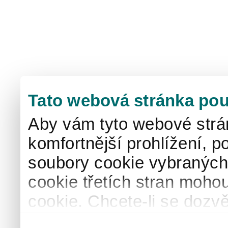
Tato webová stránka pou
Aby vám tyto webové strá
komfortnější prohlížení, p
soubory cookie vybraných 
cookie třetích stran mohou
cookie. Chcete-li se dozvě
naše
informace o použív