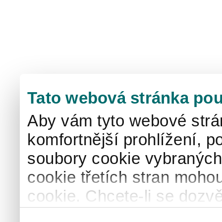
Tato webová stránka pou
Aby vám tyto webové strá
komfortnější prohlížení, p
soubory cookie vybraných 
cookie třetích stran mohou
cookie. Chcete-li se dozvě
naše
informace o použív