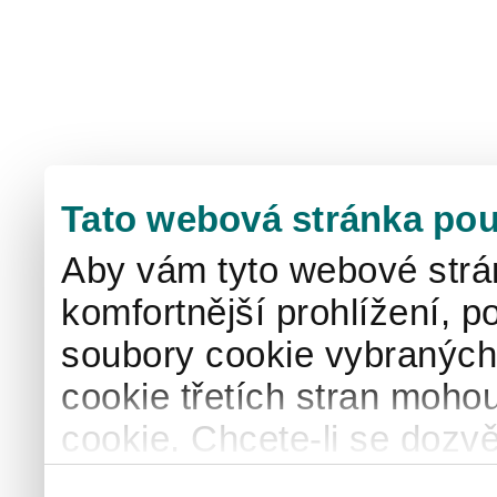
Tato webová stránka pou
Aby vám tyto webové strá
komfortnější prohlížení, p
soubory cookie vybraných 
cookie třetích stran mohou
cookie. Chcete-li se dozvě
naše
informace o použív