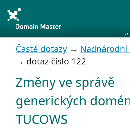
cz
Časté dotazy
→
Nadnárodní
→ dotaz číslo 122
Změny ve správě
generických domén
TUCOWS