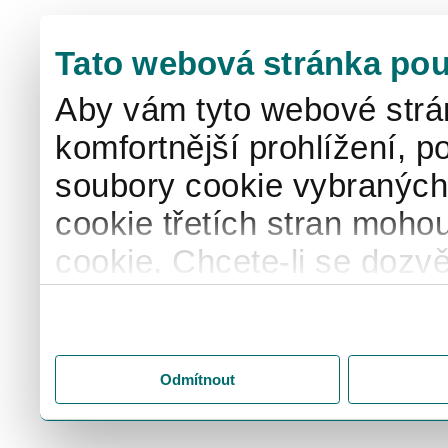
Tato webová stránka pou
Aby vám tyto webové strá
komfortnější prohlížení, p
soubory cookie vybraných 
cookie třetích stran mohou
cookie. Chcete-li se dozvě
naše
informace o použív
"Upravit" a spravujte svá 
"Přijmout vše" souhlasíte
Odmítnout
svém zařízení. Kliknutím n