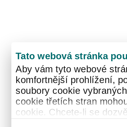
Tato webová stránka pou
Aby vám tyto webové strá
komfortnější prohlížení, p
soubory cookie vybraných 
cookie třetích stran mohou
cookie. Chcete-li se dozvě
naše
informace o použív