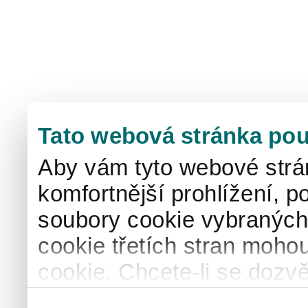
Tato webová stránka pou
Aby vám tyto webové strá
komfortnější prohlížení, p
soubory cookie vybraných 
cookie třetích stran mohou
cookie. Chcete-li se dozvě
naše
informace o použív