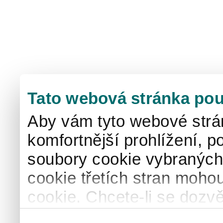
Tato webová stránka pou
Aby vám tyto webové strá
komfortnější prohlížení, p
soubory cookie vybraných 
cookie třetích stran mohou
cookie. Chcete-li se dozvě
naše
informace o použív