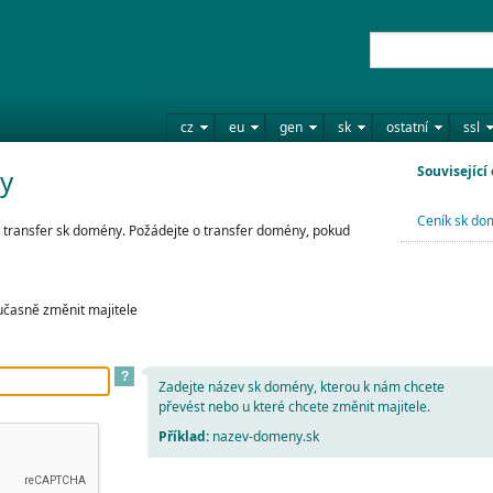
cz
eu
gen
sk
ostatní
ssl
Související
y
Ceník sk d
 transfer sk domény. Požádejte o transfer domény, pokud
učasně změnit majitele
?
Zadejte název sk domény, kterou k nám chcete
převést nebo u které chcete změnit majitele.
Příklad:
nazev-domeny.sk