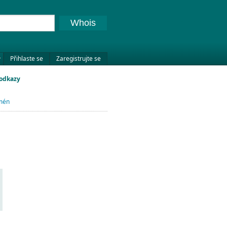
Whois
Přihlaste se
Zaregistrujte se
 odkazy
omén