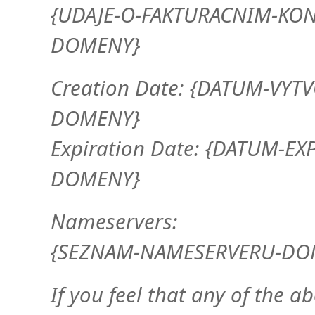
{UDAJE-O-FAKTURACNIM-KON
DOMENY}
Creation Date: {DATUM-VYT
DOMENY}
Expiration Date: {DATUM-EX
DOMENY}
Nameservers:
{SEZNAM-NAMESERVERU-DO
If you feel that any of the a