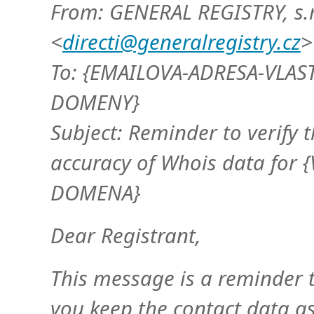
From: GENERAL REGISTRY, s.r
<
directi@generalregistry.cz
>
To: {EMAILOVA-ADRESA-VLAS
DOMENY}
Subject: Reminder to verify 
accuracy of Whois data for {
DOMENA}
Dear Registrant,
This message is a reminder 
you keep the contact data a