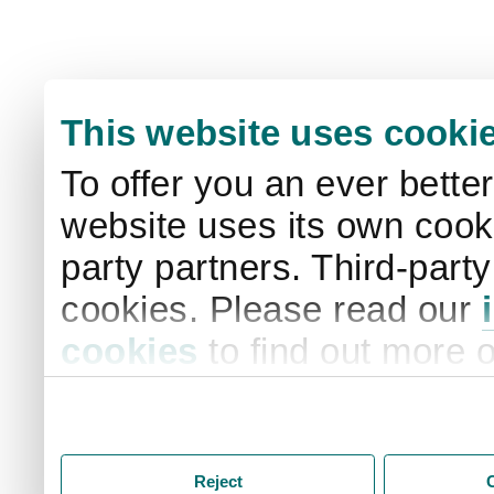
This website uses cooki
To offer you an ever bette
website uses its own cooki
party partners. Third-part
cookies. Please read our
cookies
to find out more 
your settings. By clicking 
storage of cookies on your
you accept the storage of
Reject