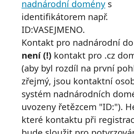
nadnárodní domény
s
identifikátorem např.
ID:VASEJMENO.
Kontakt pro nadnárodní d
není (!)
kontakt pro .cz do
(aby byl rozdíl na první poh
zřejmý, jsou kontaktní oso
systém nadnárodních dom
uvozeny řetězcem "ID:"). H
které kontaktu při registrac
bude sloužit pro potvrzov