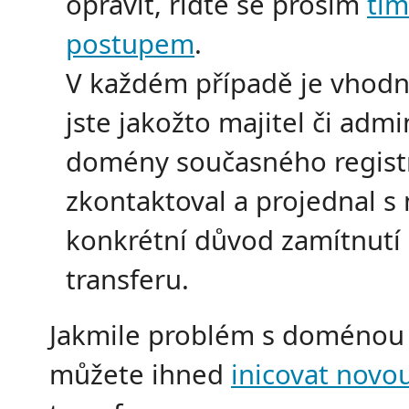
opravit, řiďte se prosím
tím
postupem
.
V každém případě je vhodn
jste jakožto majitel či admi
domény současného regist
zkontaktoval a projednal s
konkrétní důvod zamítnutí
transferu.
Jakmile problém s doménou 
můžete ihned
inicovat novo