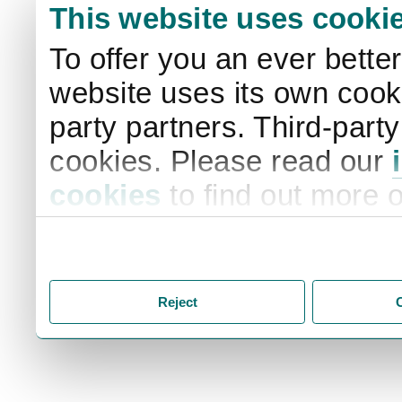
This website uses cooki
To offer you an ever bette
website uses its own cooki
party partners. Third-part
cookies. Please read our
cookies
to find out more 
your settings. By clicking 
storage of cookies on your
you accept the storage of
Reject