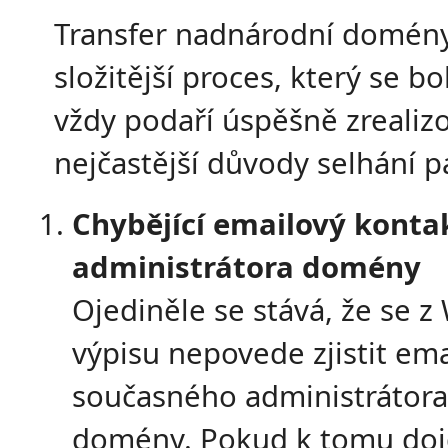
Transfer nadnárodní domény
složitější proces, který se b
vždy podaří úspěšně zrealiz
nejčastější důvody selhání pa
Chybějící emailový konta
administrátora domény
Ojediněle se stává, že se 
výpisu nepovede zjistit ema
současného administrátora
domény. Pokud k tomu doj