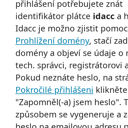
přihlášení potřebujete znát
identifikátor plátce
idacc
a h
Idacc je možno zjistit pomoc
Prohlížení domény
, stačí za
domény a objeví se údaje o m
tech. správci, registrátorovi a
Pokud neznáte heslo, na str
Pokročilé přihlášeni
klikněte
"Zapomněl(-a) jsem heslo". 
způsobem se vygeneruje a z
heslo na emailovou adresu p