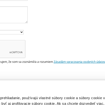
zujem, že som sa zoznámil/a a rozumiem
Zásadám spracovania osobných údajov
eho parlamentu a Rady (EÚ) 2022/2065 z 19. októbra 2022 o jednotnom trhu s s d
 prehliadanie, používajú vlastné súbory cookie a súbory cookie
ch službách – DSA) táto správa obsahuje informácie o moderovaní obsahu a opatre
k služby stanovených poskytovateľom.
 byť aj profilovacie súbory cookie. Ak sa chcete dozvedieť viac, 