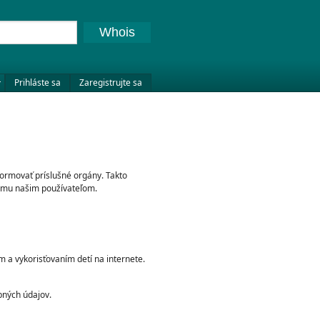
Whois
Prihláste sa
Zaregistrujte sa
formovať príslušné orgány. Takto
ujmu našim používateľom.
m a vykorisťovaním detí na internete.
bných údajov.