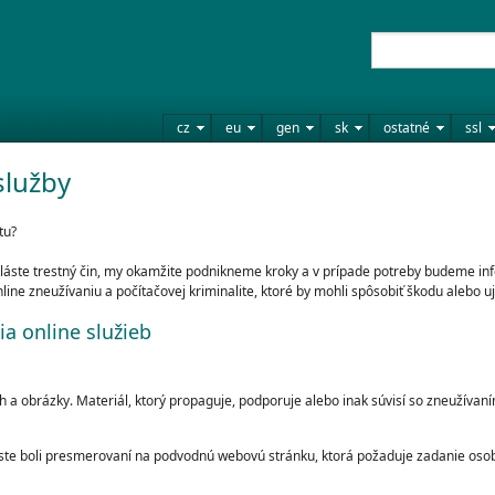
cz
eu
gen
sk
ostatné
ssl
služby
tu?
hláste trestný čin, my okamžite podnikneme kroky a v prípade potreby budeme in
ne zneužívaniu a počítačovej kriminalite, ktoré by mohli spôsobiť škodu alebo 
ia online služieb
 a obrázky. Materiál, ktorý propaguje, podporuje alebo inak súvisí so zneužívaní
o ste boli presmerovaní na podvodnú webovú stránku, ktorá požaduje zadanie oso