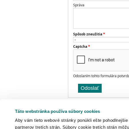
Správa
Spôsob zneužitia
*
Captcha
*
Odoslaním tohto formulára potvrd
Odoslať
Správa o transparentnosti
Táto webstránka používa súbory cookies
V súlade s čl. 15 Nariadenie Európsk
Aby vám tieto webové stránky ponúkli ešte pohodlnejšie
smernice 2000/31/ES (akt o digitálny
uplatňovania a vynucovania podmieno
partnerov tretích strán. Súbory cookie tretích strán môžu