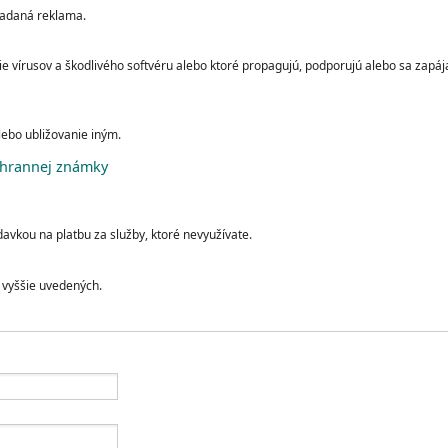
iadaná reklama.
e vírusov a škodlivého softvéru alebo ktoré propagujú, podporujú alebo sa zapáj
lebo ubližovanie iným.
chrannej známky
davkou na platbu za služby, ktoré nevyužívate.
vyššie uvedených.