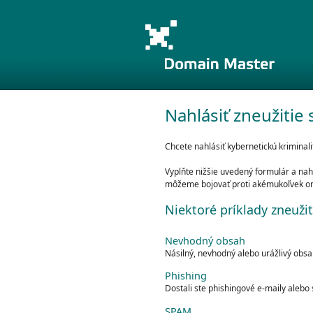
Nahlásiť zneužitie 
Chcete nahlásiť kybernetickú kriminali
Vyplňte nižšie uvedený formulár a na
môžeme bojovať proti akémukoľvek onli
Niektoré príklady zneužit
Nevhodný obsah
Násilný, nevhodný alebo urážlivý obsah
Phishing
Dostali ste phishingové e-maily aleb
SPAM