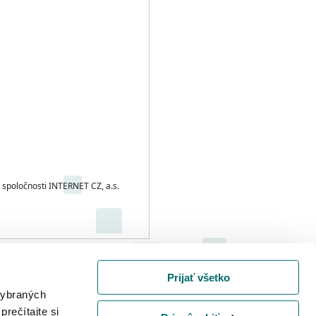
spoločnosti INTERNET CZ, a.s.
Prijať všetko
igitálnymi službami a o zmene
 vybraných
niach prijatých v dôsledku
prečítajte si