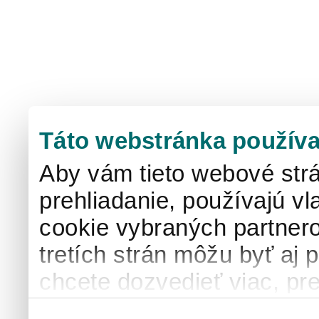
Táto webstránka používa
Aby vám tieto webové strá
prehliadanie, používajú v
cookie vybraných partnero
tretích strán môžu byť aj 
chcete dozvedieť viac, pre
používaní súborov cook