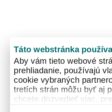
Táto webstránka používa
Aby vám tieto webové strá
prehliadanie, používajú v
cookie vybraných partnero
tretích strán môžu byť aj 
chcete dozvedieť viac, pre
používaní súborov cook