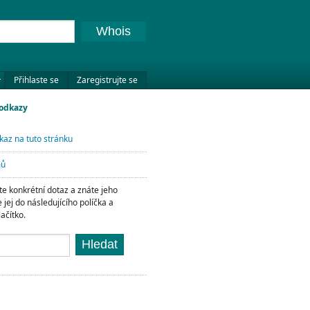
Whois
Přihlaste se
Zaregistrujte se
 odkazy
kaz na tuto stránku
mů
e konkrétní dotaz a znáte jeho
e jej do následujícího políčka a
lačítko.
Hledat