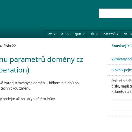
cz
eu
gen
sk
ostatní
ssl
z číslo 22
Související
ěnu parametrů domény cz
Zkrácený od
peration)
Slovník poj
Pokud hledát
ě zaregistrovaných domén -- během 5-ti dnů po
číslo, napišt
v technickou změnu.
klikněte na t
odejte až po uplynutí této lhůty.