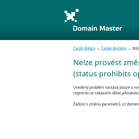
Časté dotazy
→
České domény
→ dota
Nelze provést zm
(status prohibits o
Uvedený problém nastává pouze u nov
registraci je zakázáno dělat jakoukoli
Žádost o změnu parametrů .cz domény p