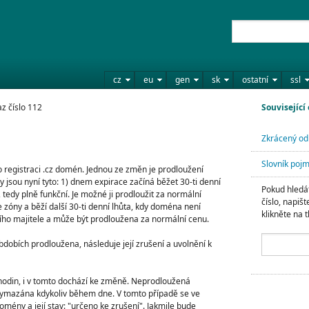
cz
eu
gen
sk
ostatní
ssl
z číslo 112
Související
Zkrácený od
Slovník poj
 registraci .cz domén. Jednou ze změn je prodloužení
y jsou nyní tyto: 1) dnem expirace začíná běžet 30-ti denní
Pokud hledát
tedy plně funkční. Je možné ji prodloužit za normální
číslo, napišt
 zóny a běží další 30-ti denní lhůta, kdy doména není
klikněte na t
ního majitele a může být prodloužena za normální cenu.
obích prodloužena, následuje její zrušení a uvolnění k
hodin, i v tomto dochází ke změně. Neprodloužená
ymazána kdykoliv během dne. V tomto případě se ve
ény a její stav: "určeno ke zrušení". Jakmile bude