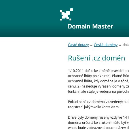
Časté dotazy
→
České domény
→ dota
Rušení .cz domén
1.10.2011 došlo ke změně pravidel pro
ochranné lhůty po expiraci. Platné lhůt
ochranná lhůta, kdy doména je v zóně, 
cenu. 2) následuje vyřazení domény ze
funkční, ale stále je vedena na původ
Pokud není .cz doména v uvedených obd
registraci jakýmkoliv kontaktem.
Dříve byly domény rušeny vždy ve 14 
doména určená ke zrušení může být v
whois bude zobrazovat pouze název dom