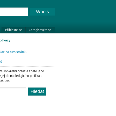
Whois
Přihlaste se
Zaregistrujte se
 odkazy
kaz na tuto stránku
mů
e konkrétní dotaz a znáte jeho
e jej do následujícího políčka a
lačítko.
Hledat