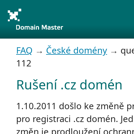
FAQ
→
České domény
→ que
112
Rušení .cz domén
1.10.2011 došlo ke změně pr
pro registraci .cz domén. Je
změn je prodloužení ochran