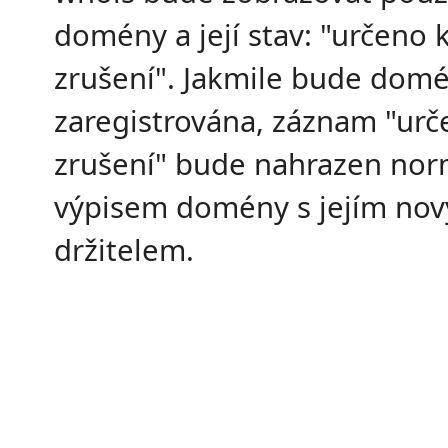
domény a její stav: "určeno 
zrušení". Jakmile bude dom
zaregistrována, záznam "urč
zrušení" bude nahrazen no
výpisem domény s jejím no
držitelem.