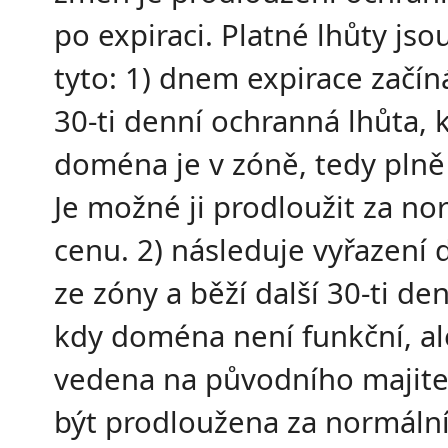
po expiraci. Platné lhůty jso
tyto: 1) dnem expirace začín
30-ti denní ochranná lhůta, 
doména je v zóně, tedy plně
Je možné ji prodloužit za no
cenu. 2) následuje vyřazení
ze zóny a běží další 30-ti den
kdy doména není funkční, ale
vedena na původního majite
být prodloužena za normální