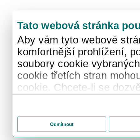
Tato webová stránka pou
Aby vám tyto webové strá
komfortnější prohlížení, p
soubory cookie vybraných 
cookie třetích stran mohou
cookie. Chcete-li se dozvě
naše
informace o použív
"Upravit" a spravujte svá 
"Přijmout vše" souhlasíte
Odmítnout
svém zařízení. Kliknutím n