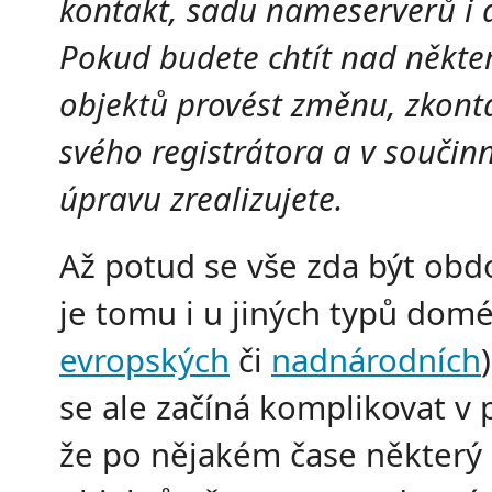
kontakt, sadu nameserverů i
Pokud budete chtít nad někte
objektů provést změnu, zkont
svého registrátora a v součin
úpravu zrealizujete.
Až potud se vše zda být obd
je tomu i u jiných typů domé
evropských
či
nadnárodních
se ale začíná komplikovat v 
že po nějakém čase některý 