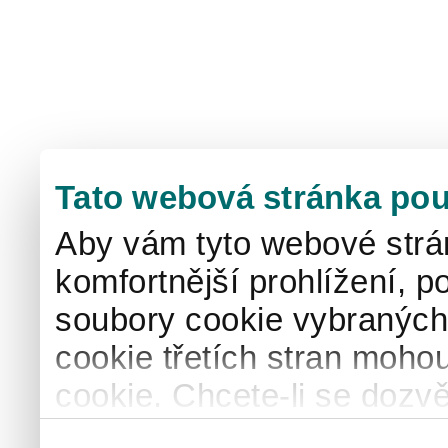
Tato webová stránka pou
Aby vám tyto webové strá
komfortnější prohlížení, p
soubory cookie vybraných 
cookie třetích stran mohou
cookie. Chcete-li se dozvě
naše
informace o použív