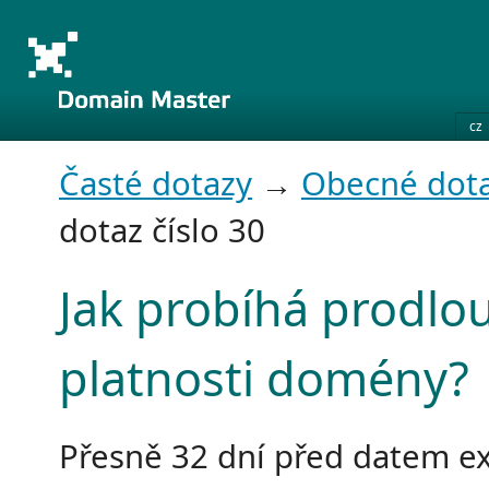
cz
Časté dotazy
→
Obecné dot
dotaz číslo 30
Jak probíhá prodlo
platnosti domény?
Přesně 32 dní před datem e