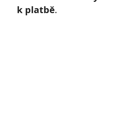
k platbě
.