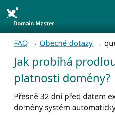
FAQ
→
Obecné dotazy
→ que
Jak probíhá prodlo
platnosti domény?
Přesně 32 dní před datem e
domény systém automatick