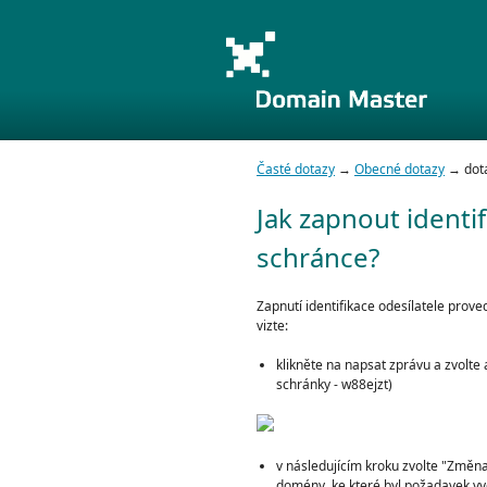
Časté dotazy
→
Obecné dotazy
→ dota
Jak zapnout identif
schránce?
Zapnutí identifikace odesílatele prov
vizte:
klikněte na napsat zprávu a zvolte
schránky - w88ejzt)
v následujícím kroku zvolte "Změ
domény, ke které byl požadavek v