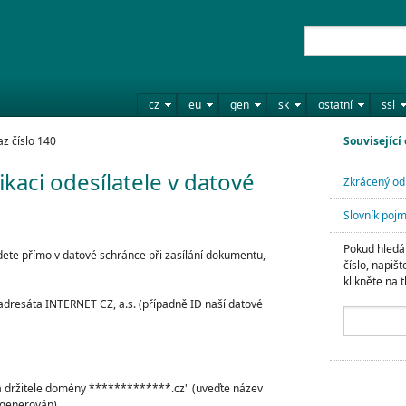
cz
eu
gen
sk
ostatní
ssl
z číslo 140
Související
ikaci odesílatele v datové
Zkrácený od
Slovník poj
Pokud hledát
edete přímo v datové schránce při zasílání dokumentu,
číslo, napišt
klikněte na t
 adresáta INTERNET CZ, a.s. (případně ID naší datové
na držitele domény *************.cz" (uveďte název
ygenerován)