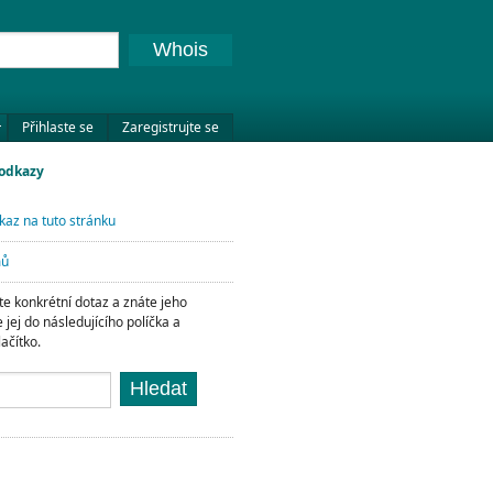
Whois
Přihlaste se
Zaregistrujte se
 odkazy
kaz na tuto stránku
mů
e konkrétní dotaz a znáte jeho
e jej do následujícího políčka a
lačítko.
Hledat