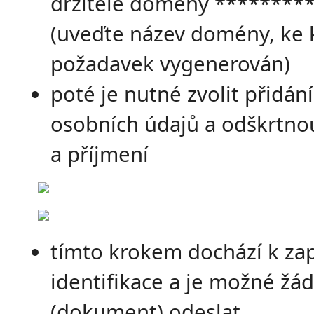
držitele domény *********
(uveďte název domény, ke k
požadavek vygenerován)
poté je nutné zvolit přidání
osobních údajů a odškrtno
a příjmení
tímto krokem dochází k za
identifikace a je možné žá
(dokument) odeslat