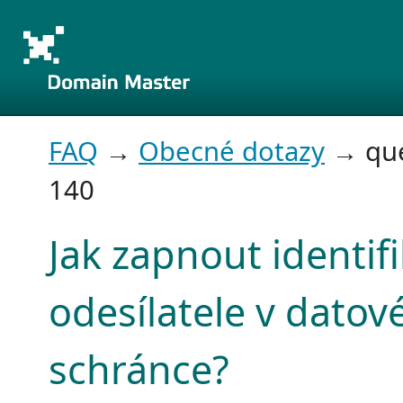
FAQ
→
Obecné dotazy
→ que
140
Jak zapnout identifi
odesílatele v datov
schránce?