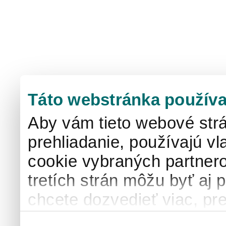
Táto webstránka používa
Aby vám tieto webové strá
prehliadanie, používajú v
cookie vybraných partnero
tretích strán môžu byť aj 
chcete dozvedieť viac, pre
používaní súborov cook