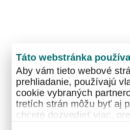
Táto webstránka používa
Aby vám tieto webové strá
prehliadanie, používajú v
cookie vybraných partnero
tretích strán môžu byť aj 
chcete dozvedieť viac, pre
používaní súborov cook