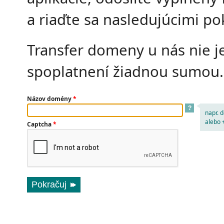
a riaďte sa nasledujúcimi p
Transfer domeny u nás nie j
spoplatnení žiadnou sumou.
Názov domény
*
?
napr. 
alebo
Captcha
*
Pokračuj