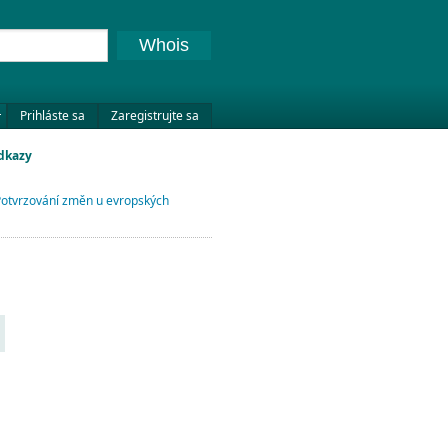
Whois
Prihláste sa
Zaregistrujte sa
odkazy
otvrzování změn u evropských