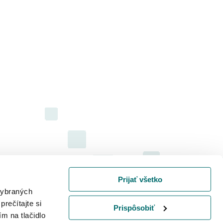
Prijať všetko
 vybraných
prečítajte si
Prispôsobiť
ím na tlačidlo