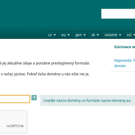
cz
eu
gen
sk
ostatné
ssl
Súvisiace 
Nápoveda: P
jej aktuálne údaje a ponúkne predvyplnený formulár.
domén
v našej správe. Pokiaľ Vaša doména u nás ešte nie je,
?
Uveďte názov domény vo formáte nazov-domeny.eu