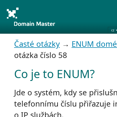
cz
Časté otázky
→
ENUM domé
otázka číslo 58
Co je to ENUM?
Jde o systém, kdy se přislu
telefonnímu číslu přiřazuje 
o IP službách.