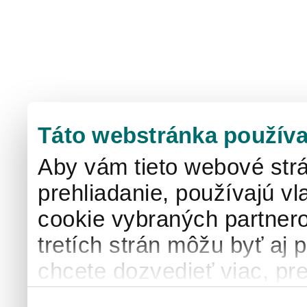
Táto webstránka používa
Aby vám tieto webové strá
prehliadanie, používajú v
cookie vybraných partnero
tretích strán môžu byť aj 
chcete dozvedieť viac, pre
používaní súborov cook