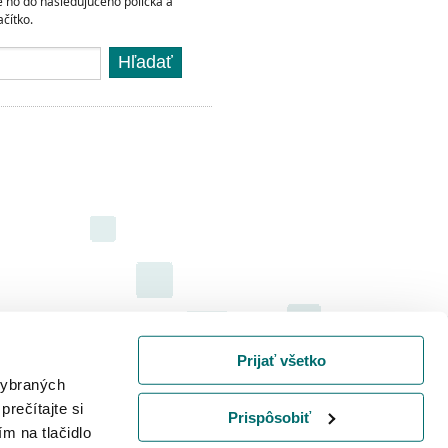
te ho do nasledujúceho políčka a
ačítko.
Hľadať
Prijať všetko
 vybraných
prečítajte si
Prispôsobiť
ím na tlačidlo