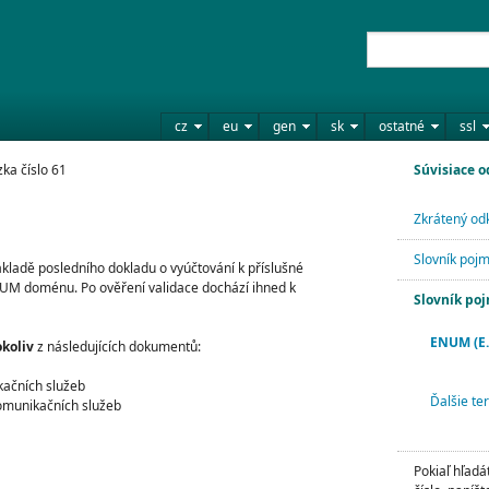
cz
eu
gen
sk
ostatné
ssl
ka číslo 61
Súvisiace 
Zkrátený odk
Slovník poj
ákladě posledního dokladu o vyúčtování k příslušné
ENUM doménu. Po ověření validace dochází ihned k
Slovník po
ENUM (E
koliv
z následujících dokumentů:
kačních služeb
Ďalšie ter
komunikačních služeb
Pokiaľ hľadá