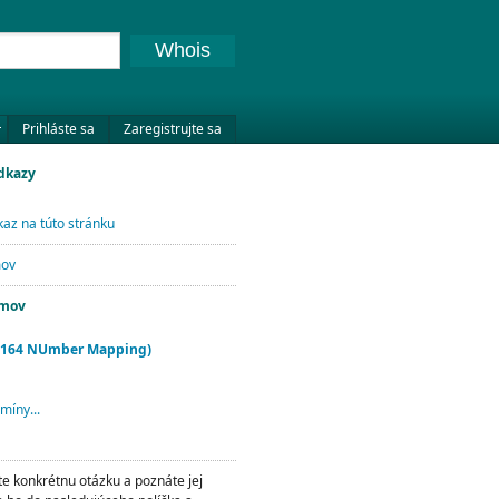
Whois
Prihláste sa
Zaregistrujte sa
odkazy
az na túto stránku
mov
jmov
.164 NUmber Mapping)
míny...
te konkrétnu otázku a poznáte jej