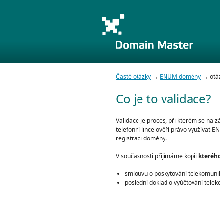
Časté otázky
→
ENUM domény
→ otáz
Co je to validace?
Validace je proces, při kterém se na z
telefonní lince ověří právo využívat 
registraci domény.
V současnosti přijímáme kopii
kterého
smlouvu o poskytování telekomuni
poslední doklad o vyúčtování tele