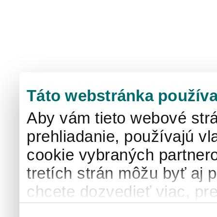
Táto webstránka používa
Aby vám tieto webové strá
prehliadanie, používajú v
cookie vybraných partnero
tretích strán môžu byť aj 
chcete dozvedieť viac, pre
používaní súborov cook