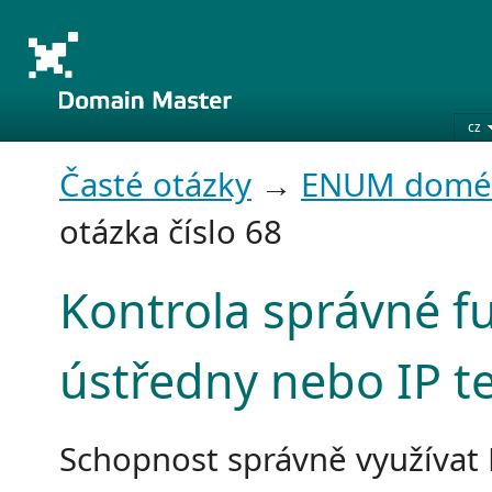
cz
Časté otázky
→
ENUM domé
otázka číslo 68
Kontrola správné f
ústředny nebo IP t
Schopnost správně využíva