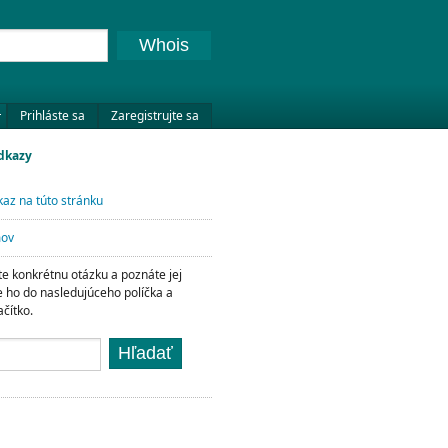
Whois
Prihláste sa
Zaregistrujte sa
odkazy
az na túto stránku
mov
te konkrétnu otázku a poznáte jej
te ho do nasledujúceho políčka a
ačítko.
Hľadať