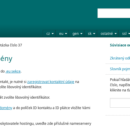
cz
eu
gen
sk
ostatné
ssl
ázka číslo 37
Súvisiace 
mény
Zkrátený odk
Slovník poj
r do
.eu sekce
.
Pokiaľ hľadá
takt, je nutné si
zaregistrovat kontaktní údaje
na
číslo, napíš
íte libovolný identifikátor.
kliknite na tl
ět zvolíte libovolný identifikátor.
u domény
a do políček ID kontaktu a ID plátce vložíte Vámi
skytovatele hostingu, uveďte zde příslušné nameservery