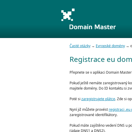
Časté otázky
→
Evropské domény
→ ot
Registrace eu do
Přepnete se v aplikaci Domain Maste
Pokud ještě nemáte zaregistrovaný kon
majitele domény. Do ID kontaktu si zvol
Poté si
zaregistrujete plátce
. Zde si op
Nyní již můžete provést
registraci .e
zaregistrované identifikátory.
Pokud máte zajištěno vedení DNS u po
(údaje DNS1 a DNS2).