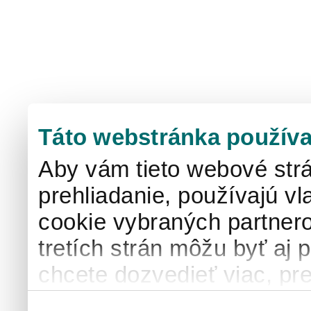
Táto webstránka používa
Aby vám tieto webové strá
prehliadanie, používajú v
cookie vybraných partnero
tretích strán môžu byť aj 
chcete dozvedieť viac, pre
používaní súborov cook