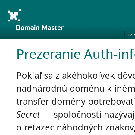
cz
Prezeranie Auth-inf
Pokiaľ sa z akéhokoľvek dô
nadnárodnú doménu k inému 
transfer domény potrebovať
Secret
— spoločnosti nazývaj
o reťazec náhodných znakov, 