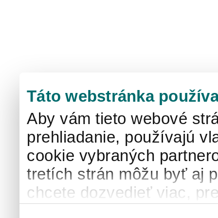
Táto webstránka používa
Aby vám tieto webové strá
prehliadanie, používajú v
cookie vybraných partnero
tretích strán môžu byť aj 
chcete dozvedieť viac, pre
používaní súborov cook