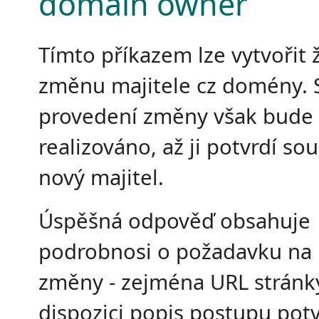
domain owner
Tímto příkazem lze vytvořit 
změnu majitele cz domény.
provedení změny však bude
realizováno, až ji potvrdí so
nový majitel.
Úspěšná odpověď obsahuje
podrobnosi o požadavku na 
změny - zejména URL stránky
dispozici popis postupu potv