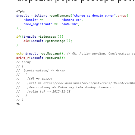
<?php
$result
=
$client
->
sendCommand
(
"change cz domain owner"
,
array
(
"domain"
=>
"domena.cz"
,
"new_registrant"
=>
"JAN-PUK"
,
)
)
;
if
(
!
$result
->
isSuccess
(
)
)
{
die
(
$result
->
getMessage
(
)
)
;
}
echo
$result
->
getMessage
(
)
;
// Ok. Action pending. Confirmation r
print_r
(
$result
->
getData
(
)
)
;
// Array
// (
//  [confirmation] => Array
//   (
//    [id] => 101224
//    [url] => https://www.domainmaster.cz/potvrzeni/101224/79CBh
//    [description] => Změna majitele domény domena.cz
//    [valid_to] => 2015-11-18
//   )
// )
?>