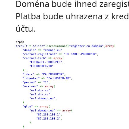
Doména bude ihned zaregis
Platba bude uhrazena z kred
účtu.
<?php
$result
=
$client
->
sendCommand
(
"register eu domain"
,
array
(
"domain"
=>
"domain.eu"
,
"contact-registrant"
=>
"EU:KAREL-PROKUPEK"
,
"contact-tech"
=>
array
(
"EU:KAREL-PROKUPEK"
,
"EU:HOSTER-ID"
)
,
"idacc"
=>
"PA:PROKUPEK"
,
"iddealer"
=>
"PA:HOSTER-ID"
,
"period"
=>
"1"
,
"nserver"
=>
array
(
"ns1.dns.cz"
,
"ns2.dns.cz"
,
"ns3.domain.eu"
,
)
,
"glue"
=>
array
(
"ns3.domain.eu"
=>
array
(
"87.236.198.1"
,
"87.236.198.2"
,
)
,
)