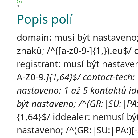
)
)
;
?>
Popis polí
domain: musí být nastaveno
znaků; /^([a-z0-9-]{1,}).eu$/ 
registrant: musí být nastaven
A-Z0-9
.]{1,64}$/ contact-tech:
nastaveno; 1 až 5 kontaktů id
být nastaveno; /^(GR:|SU:|PA:
{1,64}$/ iddealer: nemusí bý
nastaveno; /^(GR:|SU:|PA:)[-