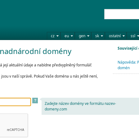
cz
eu
gen
sk
ostatní
ssl
Související
 nadnárodní domény
Nápověda: P
její aktuální údaje a nabídne předvyplněný formulář.
domén
jsou v naší správě. Pokud Vaše doména u nás ještě není,
?
Zadejte název domény ve formátu nazev-
domeny.com