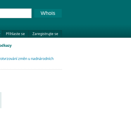
Whois
Přihlaste se
Zaregistrujte se
 odkazy
otvrzování změn u nadnárodních