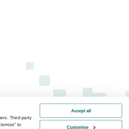
Accept all
ers. Third-party
stomise" to
Customise