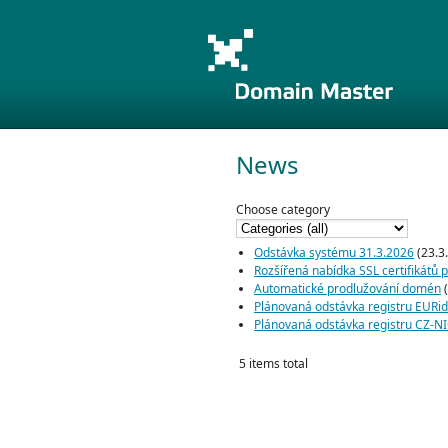
News
Choose category
Odstávka systému 31.3.2026
(23.3
Rozšířená nabídka SSL certifikátů
Automatické prodlužování domén
(
Plánovaná odstávka registru EURi
Plánovaná odstávka registru CZ-N
5 items total