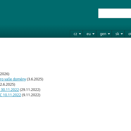
cz
eu
gen
sk
o
.2026)
 pro vaše domény
(3.6.2025)
2.6.2025)
d 30.11.2022
(29.11.2022)
IC 10.11.2022
(9.11.2022)