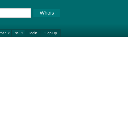
Whois
ther
ssl
Login
Sign Up