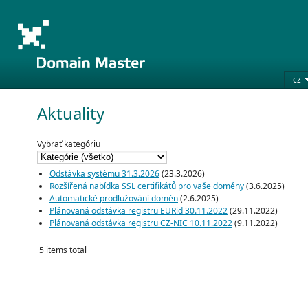
cz
Aktuality
Vybrať kategóriu
Odstávka systému 31.3.2026
(23.3.2026)
Rozšířená nabídka SSL certifikátů pro vaše domény
(3.6.2025)
Automatické prodlužování domén
(2.6.2025)
Plánovaná odstávka registru EURid 30.11.2022
(29.11.2022)
Plánovaná odstávka registru CZ-NIC 10.11.2022
(9.11.2022)
5 items total