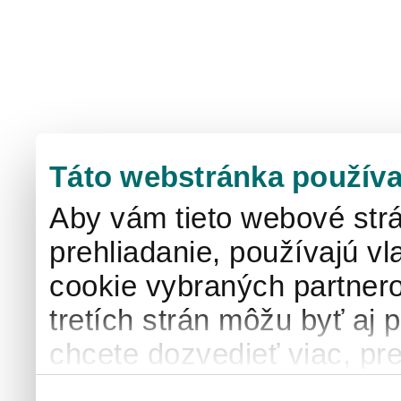
Táto webstránka používa
Aby vám tieto webové strá
prehliadanie, používajú v
cookie vybraných partnero
tretích strán môžu byť aj 
chcete dozvedieť viac, pre
používaní súborov cook