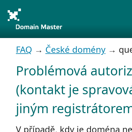
FAQ
→
České domény
→ que
Problémová autori
(kontakt je spravov
jiným registrátore
V případě, kdy je doména n