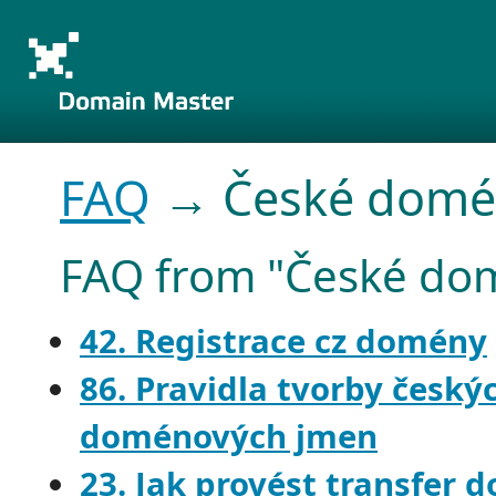
FAQ
→ České domé
FAQ from "České do
42. Registrace cz domény
86. Pravidla tvorby českýc
doménových jmen
23. Jak provést transfer