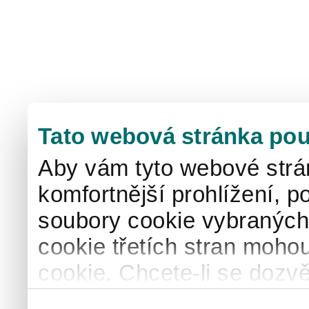
Tato webová stránka pou
Aby vám tyto webové strá
komfortnější prohlížení, p
soubory cookie vybraných 
cookie třetích stran mohou
cookie. Chcete-li se dozvě
naše
informace o použív