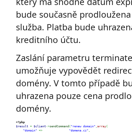
který má shodné datum exp
bude současně prodloužena 
služba. Platba bude uhrazen
kreditního účtu.
Zaslání parametru terminate
umožňuje vypovědět redirec
domény. V tomto případě b
uhrazena pouze cena prodlo
domény.
<?php
$result
=
$client
->
sendCommand
(
"renew domain"
,
array
(
"domain"
=>
"domena.cz"
,