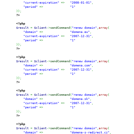
"current-expiration"
=>
"2008-01-01"
,
"period"
=>
"1"
)
)
;
?>
<?php
$result
=
$client
->
sendCommand
(
"renew domain"
,
array
(
"domain"
=>
"domena.eu"
,
"current-expiration"
=>
"2007-12-31"
,
"period"
=>
"1"
)
)
;
?>
<?php
$result
=
$client
->
sendCommand
(
"renew domain"
,
array
(
"domain"
=>
"domena.com"
,
"current-expiration"
=>
"2007-12-31"
,
"period"
=>
"1"
)
)
;
?>
<?php
$result
=
$client
->
sendCommand
(
"renew domain"
,
array
(
"domain"
=>
"domena.sk"
,
"current-expiration"
=>
"2007-12-31"
,
"period"
=>
"1"
)
)
;
?>
<?php
$result
=
$client
->
sendCommand
(
"renew domain"
,
array
(
"domain"
=>
"domena-s-redirect.cz"
,