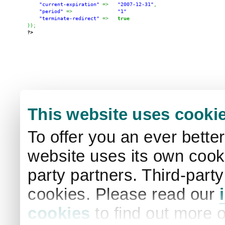
"current-expiration"
=>
"2007-12-31"
,
"period"
=>
"1"
"terminate-redirect"
=>
true
)
)
;
?>
This website uses cooki
To offer you an ever bette
website uses its own cooki
party partners. Third-part
cookies. Please read our
cookies
to find out more 