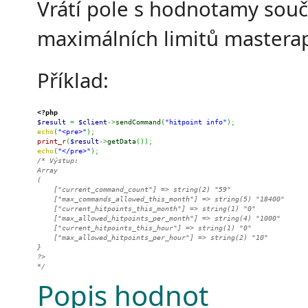
Vrátí pole s hodnotamy sou
maximálních limitů masterap
Příklad:
<?php
$result
=
$client
->
sendCommand
(
"hitpoint info"
)
;
echo
(
"<pre>"
)
;
print_r
(
$result
->
getData
(
)
)
;
echo
(
"</pre>"
)
;
/* Výstup:

Array

(

    ["current_command_count"] => string(2) "59"

    ["max_commands_allowed_this_month"] => string(5) "18400"

    ["current_hitpoints_this_month"] => string(1) "0"

    ["max_allowed_hitpoints_per_month"] => string(4) "1000"

    ["current_hitpoints_this_hour"] => string(1) "0"

    ["max_allowed_hitpoints_per_hour"] => string(2) "10"

}

?>

*/
Popis hodnot