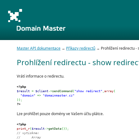
Master API dokumentace
→
Příkazy redirectů
→ Prohlížení redirectu - 
Prohlížení redirectu - show redirec
Vrátí informace o redirectu.
<?php
$result
=
$client
->
sendCommand
(
"show redirect"
,
array
(
"domain"
=>
"domainmaster.cz"
)
)
;
?>
Lze prohlížet pouze domény ve Vašem účtu plátce.
<?php
print_r
(
$result
->
getData
(
)
)
;
// vytiskne:
//      Array