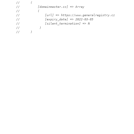
//      (
//          [domainmaster.cz] => Array
//          (
//              [url] => https://www.generalregistry.cz
//              [expiry_date] => 2022-03-05
//              [silent_termination] => N
//           )
//      )